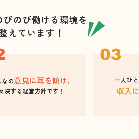
のびのび働ける環境を
整えています！
意見に耳を傾け
一人ひと
んなの
、
収入
反映する経営方針です！