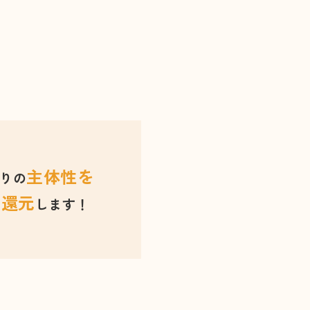
主体性を
りの
に還元
します！