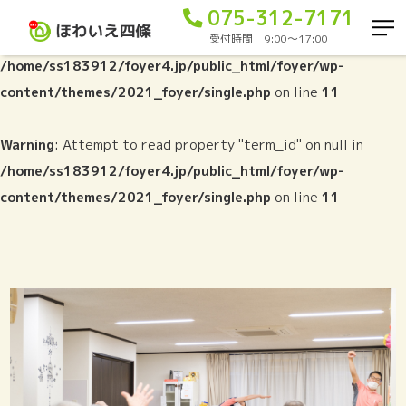
075-312-7171
Warning
: Trying to access array offset on false in
受付時間 9:00〜17:00
/home/ss183912/foyer4.jp/public_html/foyer/wp-
content/themes/2021_foyer/single.php
on line
11
Warning
: Attempt to read property "term_id" on null in
/home/ss183912/foyer4.jp/public_html/foyer/wp-
content/themes/2021_foyer/single.php
on line
11